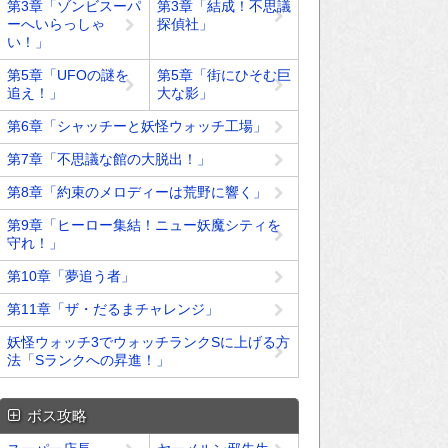
第3章「ゾンビスーパ
第3章「結成！不思議
ーへいらっしゃ
探偵社」
い！」
第5章「UFOの謎を
第5章「街にひそむ巨
追え！」
大な影」
第6章「シャッチーと妖怪ウォッチ工場」
第7章「不思議な館の大脱出！」
第8章「約束のメロディーは荒野に響く」
第9章「ヒーロー集結！ニュー妖魔シティを
守れ！」
第10章「夢追う者」
第11章「ザ・だるまチャレンジ」
妖怪ウォッチ3でウォッチランクSに上げる方
法「Sランクへの昇進！」
ボス攻略