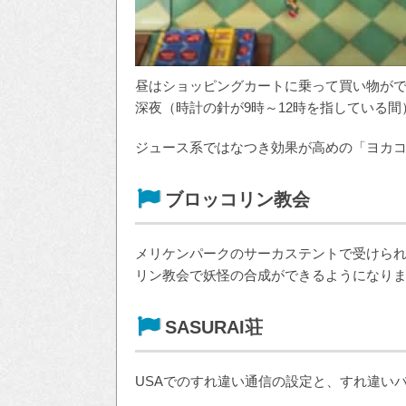
昼はショッピングカートに乗って買い物が
深夜（時計の針が9時～12時を指している
ジュース系ではなつき効果が高めの「ヨカコ
ブロッコリン教会
メリケンパークのサーカステントで受けら
リン教会で妖怪の合成ができるようになり
SASURAI荘
USAでのすれ違い通信の設定と、すれ違い