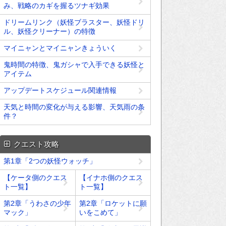
み、戦略のカギを握るツナギ効果
ドリームリンク（妖怪ブラスター、妖怪ドリ
ル、妖怪クリーナー）の特徴
マイニャンとマイニャンきょういく
鬼時間の特徴、鬼ガシャで入手できる妖怪と
アイテム
アップデートスケジュール関連情報
天気と時間の変化が与える影響、天気雨の条
件？
クエスト攻略
第1章「2つの妖怪ウォッチ」
【ケータ側のクエス
【イナホ側のクエス
ト一覧】
ト一覧】
第2章「うわさの少年
第2章「ロケットに願
マック」
いをこめて」