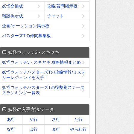
妖怪交換板
攻略/質問掲示板
雑談掲示板
チャット
企画/オークション掲示板
バスターズTの仲間募集板
妖怪ウォッチ3 - スキヤキ
妖怪ウォッチ3 - スキヤキ 攻略情報まとめ
妖怪ウォッチバスターズTの攻略情報/ミステ
リーレジェンドを入手！
妖怪ウォッチバスターズTの役割別ステータ
スランキング一覧表
妖怪の入手方法/データ
あ行
か行
さ行
た行
な行
は行
ま行
やらわ行