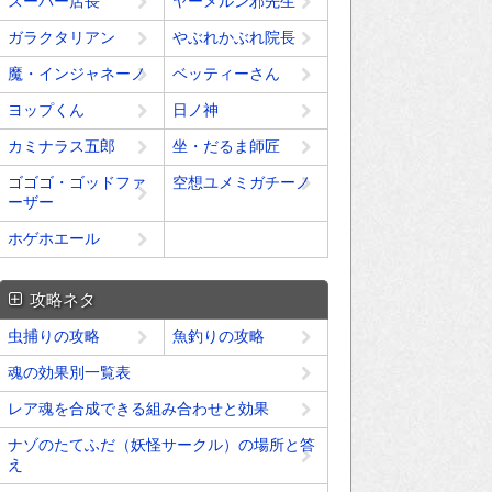
スーパー店長
ヤーメルン邪先生
ガラクタリアン
やぶれかぶれ院長
魔・インジャネーノ
ベッティーさん
ヨップくん
日ノ神
カミナラス五郎
坐・だるま師匠
ゴゴゴ・ゴッドファ
空想ユメミガチーノ
ーザー
ホゲホエール
攻略ネタ
虫捕りの攻略
魚釣りの攻略
魂の効果別一覧表
レア魂を合成できる組み合わせと効果
ナゾのたてふだ（妖怪サークル）の場所と答
え