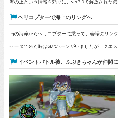
海の上という情報を頼りに、ver3.0で解放され
ヘリコプターで海上のリングへ
南の海岸からヘリコプターに乗って、会場のリン
ケータで来た時はGババーンがいましたが、クエス
イベントバトル後、ふぶきちゃんが仲間