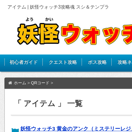
アイテム | 妖怪ウォッチ3攻略魂 スシ＆テンプラ
初心者ガイド
クエスト攻略
ボス攻略
攻略ネ
ホーム
>
QRコード
>
「 アイテム 」 一覧
妖怪ウォッチ3 黄金のアンク（ミステリーレ